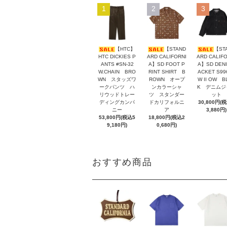
1
2
3
【HTC】
【STAND
【ST
HTC DICKIES P
ARD CALIFORNI
ARD CALIFO
ANTS #SN-32
A】SD FOOT P
A】SD DENI
W.CHAIN BRO
RINT SHIRT B
ACKET S99
WN スタッズワ
ROWN オープ
W II OW B
ークパンツ ハ
ンカラーシャ
K デニムジ
リウッドトレー
ツ スタンダー
ット
ディングカンパ
ドカリフォルニ
30,800円(
ニー
ア
3,880円)
53,800円(税込5
18,800円(税込2
9,180円)
0,680円)
おすすめ商品