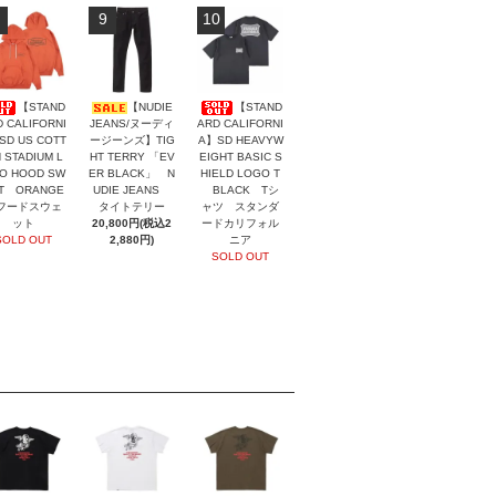
9
10
【STAND
【NUDIE
【STAND
 CALIFORNI
JEANS/ヌーディ
ARD CALIFORNI
SD US COTT
ージーンズ】TIG
A】SD HEAVYW
 STADIUM L
HT TERRY 「EV
EIGHT BASIC S
O HOOD SW
ER BLACK」 N
HIELD LOGO T
T ORANGE
UDIE JEANS
BLACK Tシ
ードスウェ
タイトテリー
ャツ スタンダ
ット
20,800円(税込2
ードカリフォル
SOLD OUT
2,880円)
ニア
SOLD OUT