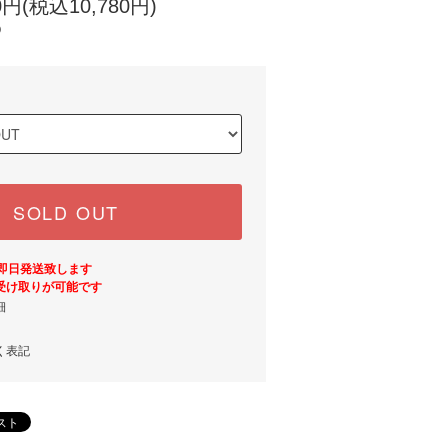
円(税込10,780円)
)
SOLD OUT
は即日発送致します
受け取りが可能です
細
く表記