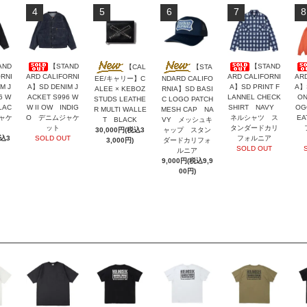
4
5
6
7
8
AND
【STAND
【STAND
【CAL
【STA
RNI
ARD CALIFORNI
ARD CALIFORNI
ARD
EE/キャリー】C
NDARD CALIFO
M J
A】SD DENIM J
A】SD PRINT F
A】
ALEE × KEBOZ
RNIA】SD BASI
6 W
ACKET S996 W
LANNEL CHECK
ON
STUDS LEATHE
C LOGO PATCH
LAC
W II OW INDIG
SHIRT NAVY
OG
R MULTI WALLE
MESH CAP NA
ャケ
O デニムジャケ
ネルシャツ ス
EA
T BLACK
VY メッシュキ
ット
タンダードカリ
フ
30,000円(税込3
ャップ スタン
税込3
SOLD OUT
フォルニア
3,000円)
ダードカリフォ
SOLD OUT
ルニア
9,000円(税込9,9
00円)