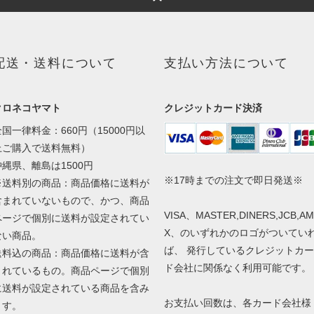
配送・送料について
支払い方法について
クロネコヤマト
クレジットカード決済
全国一律料金：660円（15000円以
上ご購入で送料無料）
沖縄県、離島は1500円
※17時までの注文で即日発送※
※送料別の商品：商品価格に送料が
含まれていないもので、かつ、商品
VISA、MASTER,DINERS,JCB,A
ページで個別に送料が設定されてい
X、のいずれかのロゴがついてい
ない商品。
ば、 発行しているクレジットカー
送料込の商品：商品価格に送料が含
ド会社に関係なく利用可能です。
まれているもの。商品ページで個別
に送料が設定されている商品を含み
お支払い回数は、各カード会社様
ます。