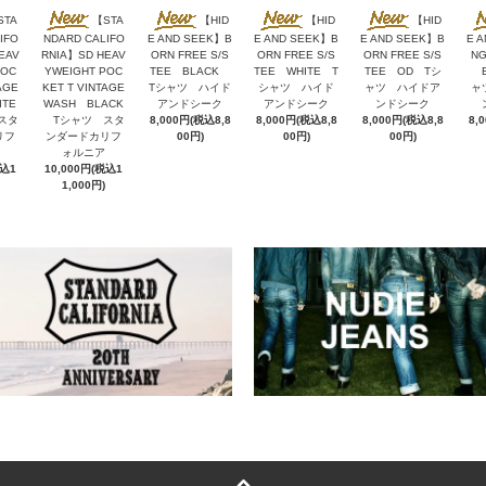
STA
【STA
【HID
【HID
【HID
IFO
NDARD CALIFO
E AND SEEK】B
E AND SEEK】B
E AND SEEK】B
E 
EAV
RNIA】SD HEAV
ORN FREE S/S
ORN FREE S/S
ORN FREE S/S
NG
POC
YWEIGHT POC
TEE BLACK
TEE WHITE T
TEE OD Tシ
B
AGE
KET T VINTAGE
Tシャツ ハイド
シャツ ハイド
ャツ ハイドア
ャ
ITE
WASH BLACK
アンドシーク
アンドシーク
ンドシーク
スタ
Tシャツ スタ
8,000円(税込8,8
8,000円(税込8,8
8,000円(税込8,8
8,
リフ
ンダードカリフ
00円)
00円)
00円)
ォルニア
税込1
10,000円(税込1
1,000円)