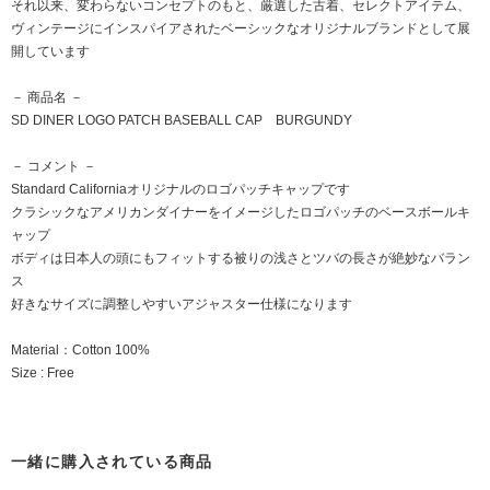
それ以来、変わらないコンセプトのもと、厳選した古着、セレクトアイテム、
ヴィンテージにインスパイアされたベーシックなオリジナルブランドとして展
開しています
－ 商品名 －
SD DINER LOGO PATCH BASEBALL CAP BURGUNDY
－ コメント －
Standard Californiaオリジナルのロゴパッチキャップです
クラシックなアメリカンダイナーをイメージしたロゴパッチのベースボールキ
ャップ
ボディは日本人の頭にもフィットする被りの浅さとツバの長さが絶妙なバラン
ス
好きなサイズに調整しやすいアジャスター仕様になります
Material：Cotton 100%
Size : Free
一緒に購入されている商品