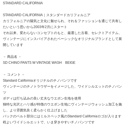
STANDARD CALIFORNIA
STANDARD CALIFORNIA｜スタンダードカリフォルニア
カリフォルニアの陽気と文化に魅せられ、それをファッションを通じて共有し
たいという思いから2003年2月にスタート
それ以来、変わらないコンセプトのもと、厳選した古着、セレクトアイテム、
ヴィンテージにインスパイアされたベーシックなオリジナルブランドとして展
開しています
－ 商品名 －
SD CHINO PANTS W VINTAGE WASH BEIGE
－ コメント －
Standard Californiaオリジナルのチノパンツです
ヴィンテージのチノトラウザーをイメージした、ワイドシルエットのチノパン
ツ
ボディは打ち込みの良い丈夫なウエポン生地を使用
独特な光沢とハリ感が特徴のウエポン生地にヴィンテージウォッシュ加工を施
し、より雰囲気良く柔らかく仕上げました
バックのベルト部分にはミルスペック風のStandard Californiaロゴが入ります
程よいワイドシルエットで、いま穿きやすいチノパンツです