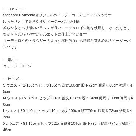
－ コメント －
Standard Californiaオリジナルのイージーコーデュロイパンツです
ゆったりとして穿きやすいイージーパンツ仕様
柔らかさとハリ感のバランスが良いコーデュロイ生地を使用し、ゆったりとし
ながらも合わせやすいシルエットに仕上げています
コーデュロイのトラウザーのような雰囲気ながら快適な穿き心地のイージーパ
ンツです
－ 素材 －
コットン 100％
－ サイズ －
S ウエスト72-100cm ヒップ106cm 総丈100cm 股下72cm 腿周り68cm 裾周り4
5cm
M ウエスト76-105cm ヒップ111cm 総丈103cm 股下74cm 腿周り70cm 裾周り4
6cm
L ウエスト80-110cm ヒップ116cm 総丈106cm 股下76cm 腿周り72cm 裾周り4
7cm
XL ウエスト84-115cm ヒップ121cm 総丈109cm 股下78cm 腿周り74cm 裾周り
48cm