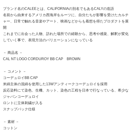
ブランド名のCALEEとは、CALIFORNIAの別名でもあるCALYの造語
名前から由来するアメリカ西海岸をルーツに、自分たちが影響を受けたカルチ
ャー、日常で触れる音楽やアート、映画などからも着想を得たプロダクトを展
開
これまでに出会った人物、訪れた場所での経験から、思考や感覚、解釈が変化
していく事で、表現方法のバリエーションになっている
－ 商品名 －
CAL NT LOGO CORDUROY BB CAP BROWN
－ コメント －
コーデュロイBB CAP
米綿主体の混綿を使用した13Wアンティークコーデュロイを採用
反応染料にて染色、生機、カット、染色の工程を日本で行なっている、希少な
ジャパンコーデュロイ
ロントに立体刺繍が入る
スナップバック仕様
－ 素材 －
コットン