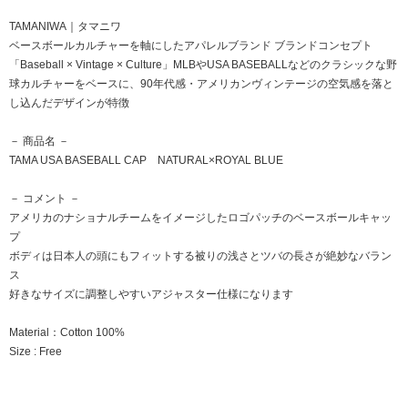
TAMANIWA｜タマニワ
ベースボールカルチャーを軸にしたアパレルブランド ブランドコンセプト
「Baseball × Vintage × Culture」MLBやUSA BASEBALLなどのクラシックな野
球カルチャーをベースに、90年代感・アメリカンヴィンテージの空気感を落と
し込んだデザインが特徴
－ 商品名 －
TAMA USA BASEBALL CAP NATURAL×ROYAL BLUE
－ コメント －
アメリカのナショナルチームをイメージしたロゴパッチのベースボールキャッ
プ
ボディは日本人の頭にもフィットする被りの浅さとツバの長さが絶妙なバラン
ス
好きなサイズに調整しやすいアジャスター仕様になります
Material：Cotton 100%
Size : Free