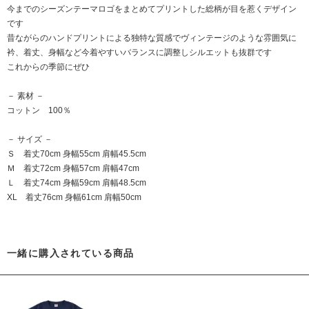
今までのシーズンテーマロゴをまとめてプリントした総柄が目を惹くデザイン
です
昔ながらのハンドプリントによる独特な質感でヴィンテージのような雰囲気に
衿、着丈、身幅など今着やすいバランスに調整しシルエットも抜群です
これからの季節にぜひ
－ 素材 －
コットン 100％
－ サイズ －
Ｓ 着丈70cm 身幅55cm 肩幅45.5cm
Ｍ 着丈72cm 身幅57cm 肩幅47cm
Ｌ 着丈74cm 身幅59cm 肩幅48.5cm
XL 着丈76cm 身幅61cm 肩幅50cm
一緒に購入されている商品