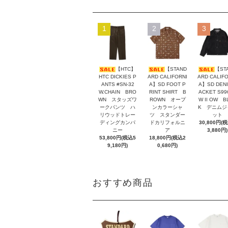
1
2
3
【HTC】
【STAND
【ST
HTC DICKIES P
ARD CALIFORNI
ARD CALIFO
ANTS #SN-32
A】SD FOOT P
A】SD DENI
W.CHAIN BRO
RINT SHIRT B
ACKET S99
WN スタッズワ
ROWN オープ
W II OW B
ークパンツ ハ
ンカラーシャ
K デニムジ
リウッドトレー
ツ スタンダー
ット
ディングカンパ
ドカリフォルニ
30,800円(
ニー
ア
3,880円)
53,800円(税込5
18,800円(税込2
9,180円)
0,680円)
おすすめ商品