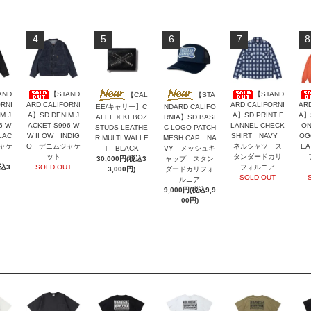
4
5
6
7
8
AND
【STAND
【STAND
【CAL
【STA
RNI
ARD CALIFORNI
ARD CALIFORNI
ARD
EE/キャリー】C
NDARD CALIFO
M J
A】SD DENIM J
A】SD PRINT F
A】
ALEE × KEBOZ
RNIA】SD BASI
6 W
ACKET S996 W
LANNEL CHECK
ON
STUDS LEATHE
C LOGO PATCH
LAC
W II OW INDIG
SHIRT NAVY
OG
R MULTI WALLE
MESH CAP NA
ャケ
O デニムジャケ
ネルシャツ ス
EA
T BLACK
VY メッシュキ
ット
タンダードカリ
フ
30,000円(税込3
ャップ スタン
税込3
SOLD OUT
フォルニア
3,000円)
ダードカリフォ
SOLD OUT
ルニア
9,000円(税込9,9
00円)