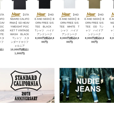
STA
【STA
【HID
【HID
【HID
IFO
NDARD CALIFO
E AND SEEK】B
E AND SEEK】B
E AND SEEK】B
E 
EAV
RNIA】SD HEAV
ORN FREE S/S
ORN FREE S/S
ORN FREE S/S
NG
POC
YWEIGHT POC
TEE BLACK
TEE WHITE T
TEE OD Tシ
B
AGE
KET T VINTAGE
Tシャツ ハイド
シャツ ハイド
ャツ ハイドア
ャ
ITE
WASH BLACK
アンドシーク
アンドシーク
ンドシーク
スタ
Tシャツ スタ
8,000円(税込8,8
8,000円(税込8,8
8,000円(税込8,8
8,
リフ
ンダードカリフ
00円)
00円)
00円)
ォルニア
税込1
10,000円(税込1
1,000円)