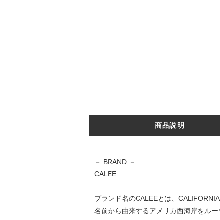
商品説明
－ BRAND －
CALEE
ブランド名のCALEEとは、CALIFORN
名前から由来するアメリカ西海岸をルー