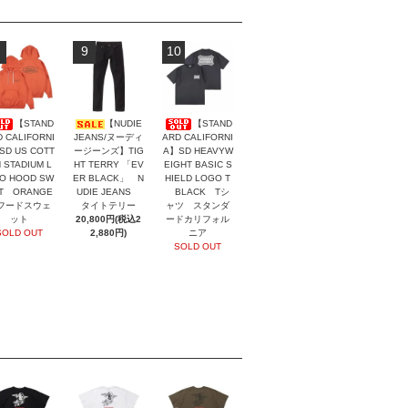
9
10
【STAND
【NUDIE
【STAND
 CALIFORNI
JEANS/ヌーディ
ARD CALIFORNI
SD US COTT
ージーンズ】TIG
A】SD HEAVYW
 STADIUM L
HT TERRY 「EV
EIGHT BASIC S
O HOOD SW
ER BLACK」 N
HIELD LOGO T
T ORANGE
UDIE JEANS
BLACK Tシ
ードスウェ
タイトテリー
ャツ スタンダ
ット
20,800円(税込2
ードカリフォル
SOLD OUT
2,880円)
ニア
SOLD OUT