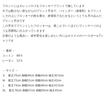
フロントにはカレッジロゴをフロッキープリントで施しています
今では数少ない昔ながらのプリント手法で、バインダー（接着剤）をプリント
しその上にフロッキーの粉を乗せ、静電気で立たせるというとても手の込んだ
プリント手法です
この手法でプリントしたフロッキーは、着こんでいくほどにヴィンテージのよ
うな雰囲気に仕上がっていきます
古着のような風合い、経年変化を楽しみたい方にはオススメのベースボールTシ
ャツです
－ 素材 －
コットン 88％
レーヨン 12％
－ サイズ －
Ｓ 着丈70cm 身幅49cm 肩幅44cm 袖丈40.5cm
Ｍ 着丈72cm 身幅51cm 肩幅46cm 袖丈42cm
Ｌ 着丈74cm 身幅54cm 肩幅48cm 袖丈43.5cm
XL 着丈76cm 身幅57cm 肩幅50cm 袖丈45cm