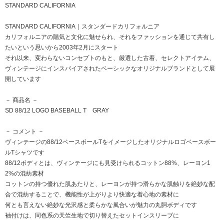
STANDARD CALIFORNIA
STANDARD CALIFORNIA｜スタンダードカリフォルニア
カリフォルニアの陽気と文化に魅せられ、それをファッションを通じて共有し
たいという思いから2003年2月にスタート
それ以来、変わらないコンセプトのもと、厳選した古着、セレクトアイテム、
ヴィンテージにインスパイアされたベーシックなオリジナルブランドとして展
開しています
－ 商品名 －
SD 88/12 LOGO BASEBALL T GRAY
－ コメント －
ヴィンテージの88/12ベースボールTをイメージしたオリジナルロゴベースボー
ルTシャツです
88/12ボディとは、ヴィンテージにも見受けられるコットン88%、レーヨン1
2%の混紡素材
コットンの持つ優れた肌あたりと、レーヨンが持つ滑らかな肌触りを絶妙な配
合で混紡することで、機能性が上がりより快適な着心地の素材に
何とも言えない絶妙な光沢感と柔らかな風合いが魅力の丸胴ボディです
袖付けは、同色系の天竺生地で切り替えたセットインスリーブに